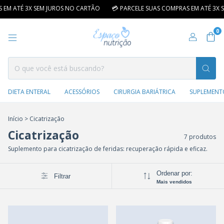
EM ATÉ 3X SEM JUROS NO CARTÃO
💳 PARCELE SUAS COMPRAS EM ATÉ 3X S
0
DIETA ENTERAL
ACESSÓRIOS
CIRURGIA BARIÁTRICA
SUPLEMENT
Início
>
Cicatrização
Cicatrização
7 produtos
Suplemento para cicatrização de feridas: recuperação rápida e eficaz.
Ordenar por:
Filtrar
Mais vendidos