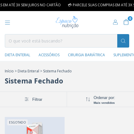
S EM ATÉ 3X SEM JUROS NO CARTÃO
💳 PARCELE SUAS COMPRAS EM ATÉ 3X
0
DIETA ENTERAL
ACESSÓRIOS
CIRURGIA BARIÁTRICA
SUPLEMENT
Início
>
Dieta Enteral
>
Sistema Fechado
Sistema Fechado
Ordenar por:
Filtrar
Mais vendidos
ESGOTADO