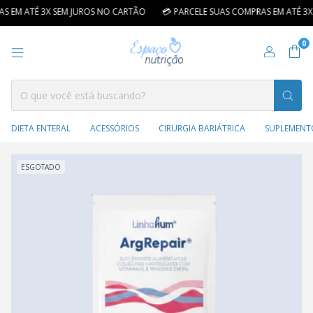
 EM ATÉ 3X SEM JUROS NO CARTÃO
💳 PARCELE SUAS COMPRAS EM ATÉ 3X 
0
DIETA ENTERAL
ACESSÓRIOS
CIRURGIA BARIÁTRICA
SUPLEMENT
ESGOTADO