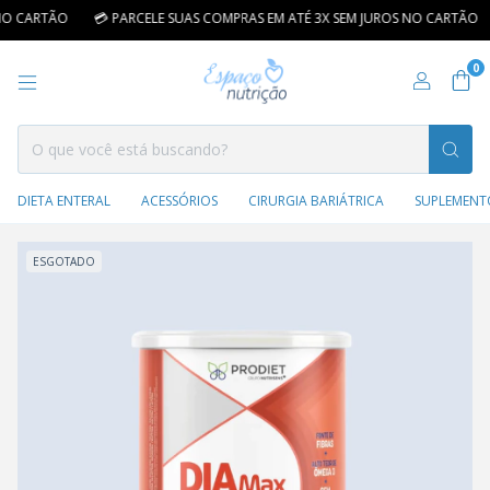
O CARTÃO
💳 PARCELE SUAS COMPRAS EM ATÉ 3X SEM JUROS NO CARTÃO
0
DIETA ENTERAL
ACESSÓRIOS
CIRURGIA BARIÁTRICA
SUPLEMENT
ESGOTADO