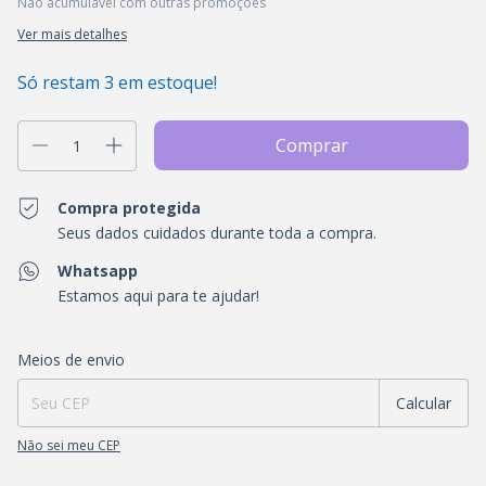
Não acumulável com outras promoções
Ver mais detalhes
Só restam
3
em estoque!
Compra protegida
Seus dados cuidados durante toda a compra.
Whatsapp
Estamos aqui para te ajudar!
Entregas para o CEP:
Alterar CEP
Meios de envio
Calcular
Não sei meu CEP