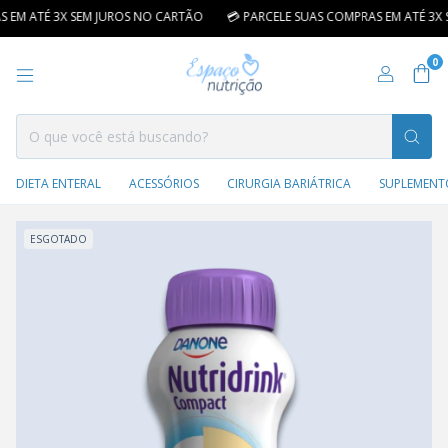
 EM ATÉ 3X SEM JUROS NO CARTÃO
💳 PARCELE SUAS COMPRAS EM ATÉ 3X 
0
DIETA ENTERAL
ACESSÓRIOS
CIRURGIA BARIÁTRICA
SUPLEMENT
ESGOTADO