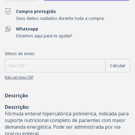
Compra protegida
Seus dados cuidados durante toda a compra.
Whatsapp
Estamos aqui para te ajudar!
Entregas para o CEP:
Alterar CEP
Meios de envio
Calcular
Não sei meu CEP
Descrição
Descrição:
Fórmula enteral hipercalórica polimérica, indicada para
suporte nutricional completo de pacientes com maior
demanda energética. Pode ser administrada por via
oral ou enteral.