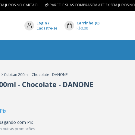
 JUROS NO CARTÃO
💳 PARCELE SUAS COMPRAS EM ATÉ 3X SEM JUROS NO C
Login
/
Carrinho
(
0
)
Cadastre-se
R$0,00
o
>
Cubitan 200ml - Chocolate - DANONE
00ml - Chocolate - DANONE
Pix
agando com Pix
m outras promoções