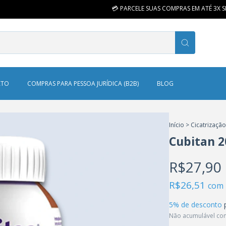
💳 PARCELE SUAS COMPRAS EM ATÉ 3X SEM
ATO
COMPRAS PARA PESSOA JURÍDICA (B2B)
BLOG
Início
>
Cicatrizaçã
Cubitan 2
R$27,90
R$26,51
com
5% de desconto
p
Não acumulável co