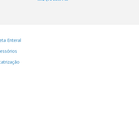
eta Enteral
essórios
catrização