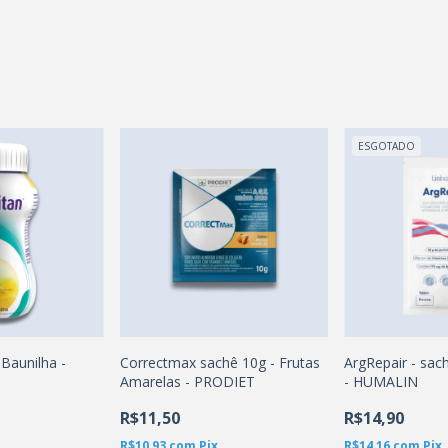
ESGOTADO
 Baunilha -
Correctmax sachê 10g - Frutas
ArgRepair - sac
Amarelas - PRODIET
- HUMALIN
R$11,50
R$14,90
R$10,93
com
Pix
R$14,16
com
Pix