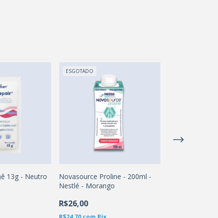
ESGOTADO
ESGOTADO
hê 13g - Neutro
Novasource Proline - 200ml -
Cubitan 200ml 
Nestlé - Morango
DANONE
R$26,00
R$27,90
R$24,70
com
Pix
R$26,51
com
Pix