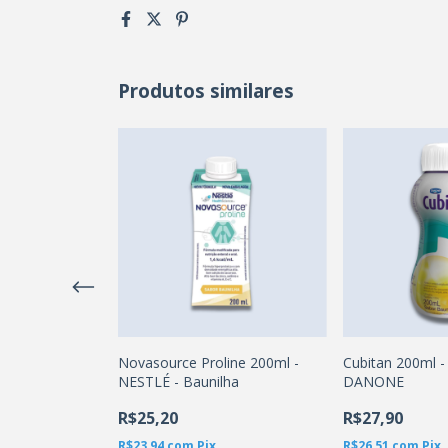
Produtos similares
 Morango -
Novasource Proline 200ml -
Cubitan 200ml -
NESTLÉ - Baunilha
DANONE
R$25,20
R$27,90
R$23,94
com
Pix
R$26,51
com
Pix